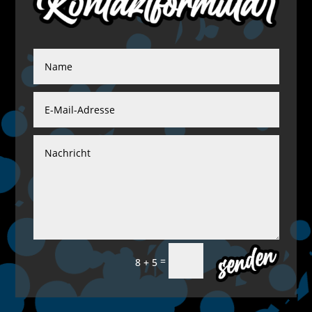
=
Senden
8 + 5