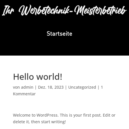
Startseite
Hello world!
von
admin
|
Dez. 18, 2023
|
Uncategorized
|
1
Kommentar
Welcome to WordPress. This is your first post. Edit or
delete it, then start writing!