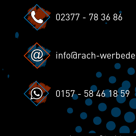
02377 - 78 36 86
info@rach-werbede
0157 - 58 46 18 59