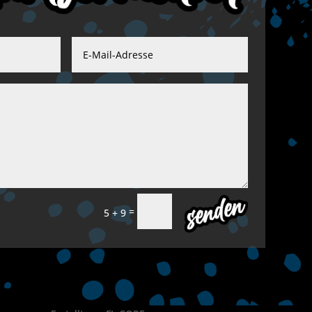
=
Senden
5 + 9